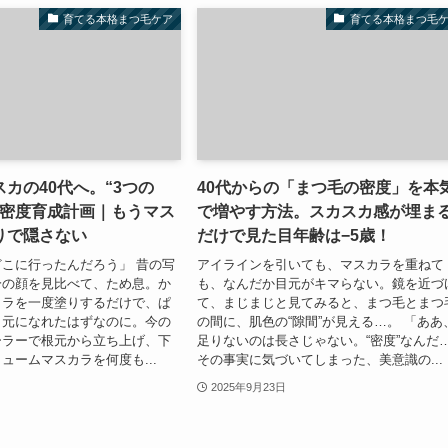
育てる本格まつ毛ケア
育てる本格まつ毛
カの40代へ。“3つの
40代からの「まつ毛の密度」を本
る密度育成計画｜もうマス
で増やす方法。スカスカ感が埋ま
りで隠さない
だけで見た目年齢は−5歳！
こに行ったんだろう」 昔の写
アイラインを引いても、マスカラを重ねて
分の顔を見比べて、ため息。か
も、なんだか目元がキマらない。鏡を近づ
カラを一度塗りするだけで、ぱ
て、まじまじと見てみると、まつ毛とまつ
目元になれたはずなのに。今の
の間に、肌色の“隙間”が見える…。 「ああ
ーラーで根元から立ち上げ、下
足りないのは長さじゃない。“密度”なんだ
ュームマスカラを何度も...
その事実に気づいてしまった、美意識の...
2025年9月23日