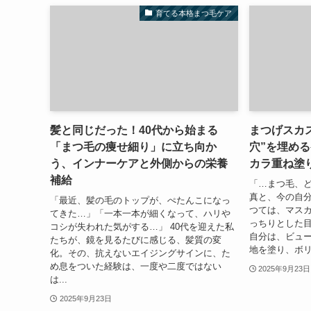
育てる本格まつ毛ケア
髪と同じだった！40代から始まる
まつげスカス
「まつ毛の痩せ細り」に立ち向か
穴”を埋め
う、インナーケアと外側からの栄養
カラ重ね塗
補給
「…まつ毛、ど
真と、今の自
「最近、髪の毛のトップが、ぺたんこになっ
つては、マス
てきた…」「一本一本が細くなって、ハリや
っちりとした
コシが失われた気がする…」 40代を迎えた私
自分は、ビュ
たちが、鏡を見るたびに感じる、髪質の変
地を塗り、ボリ
化。その、抗えないエイジングサインに、た
め息をついた経験は、一度や二度ではない
2025年9月23日
は...
2025年9月23日