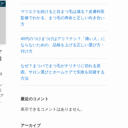
ケア
マツエクを続けると自まつ毛は減る？皮膚科医
監修でわかる、まつ毛の寿命と正しい向き合い
方
40代のつけまつげはアリ？ナシ？「痛い人」に
ならないための、品格を上げる正しい選び方・
付け方
す
回
なぜ？まつパでまつ毛がチリチリに切れる原
因。サロン選びとホームケアで失敗を回避する
分
方法
、
ン
く
ケア
最近のコメント
.
表示できるコメントはありません。
アーカイブ