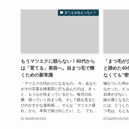
育てる本格まつ毛ケア
もうマツエクに頼らない！40代から
「まつ毛が
は「育てる」美容へ。自まつ毛で輝
と諦めた40
くための新常識
なくても“密
「マツエクの代わりになるもの」 今、あなた
物心ついた時
がその言葉を検索窓に打ち込んだのは、きっ
なかった。ビ
と、もう心が決まっているから。毎月の出
自体が少ない
費、弱っていく自まつ毛、そして鏡を見るた
線が濃くなる
びのかすかな違和感…。そんな「マツエク疲
には、どうした
れ」から、本気で抜け出したい、と。 でも...
つ毛は、もとも
2025年9月23日
2025年9月23日