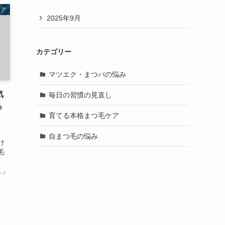
ケア
2025年9月
カテゴリー
マツエク・まつパの悩み
気
毎日の習慣の見直し
る
育てる本格まつ毛ケア
自まつ毛の悩み
け
毛
、
…」