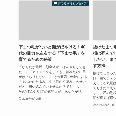
育てる本格まつ毛ケア
下まつ毛がないと顔がぼやける！40
抜けたまつ
代の目力を左右する「下まつ毛」を
根は死んで
育てるための秘策
したい、ま
す方法
「なんだか最近、顔全体が、ぼんやりしてき
た…」「アイメイクをしても、昔みたいに目
抜けてしまっ
がぱっちりしない…」 その原因、年齢による
日、鏡でチェ
「まぶたのたるみ」や「目のくぼみ」のせい
えてくる気配は
だと、思い込んでいませんか？でも、もし、
てもまた生え
その“ぼんやり顔”の真犯人が、あなたが見...
して、私の毛根
間が経てば経つ
2025年9月25日
2025年9月24日