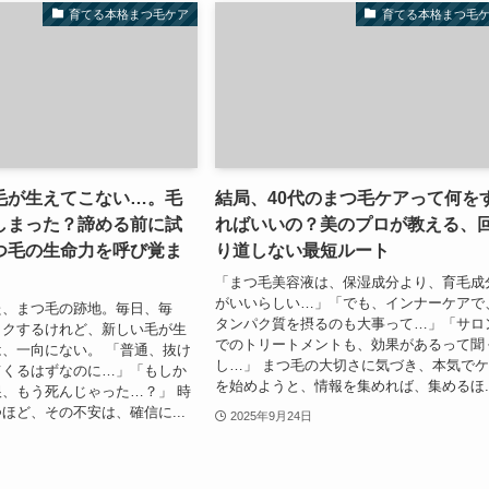
育てる本格まつ毛ケア
育てる本格まつ毛
毛が生えてこない…。毛
結局、40代のまつ毛ケアって何を
しまった？諦める前に試
ればいいの？美のプロが教える、
つ毛の生命力を呼び覚ま
り道しない最短ルート
「まつ毛美容液は、保湿成分より、育毛成
がいいらしい…」「でも、インナーケアで
た、まつ毛の跡地。毎日、毎
タンパク質を摂るのも大事って…」「サロ
ックするけれど、新しい毛が生
でのトリートメントも、効果があるって聞
、一向にない。 「普通、抜け
し…」 まつ毛の大切さに気づき、本気で
てくるはずなのに…」「もしか
を始めようと、情報を集めれば、集めるほ..
、もう死んじゃった…？」 時
ほど、その不安は、確信に...
2025年9月24日